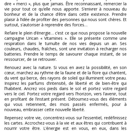
dire « merci », plus que jamais. Être reconnaissant, remercier la
vie pour tout ce qu’elle nous apporte. S’enivrer à nouveau du
bonheur et de la chance d’être dans cette existence. Prendre
plaisir à l’idée de profiter des personnes qui nous sont chères. Et
surtout, s’autoriser à reprendre des forces…
Refaire le plein d’énergie… c’est ce que nous propose la nouvelle
campagne Urican « Vitamines ». Elle se présente comme une
respiration dans le tumulte de nos vies depuis un an. Ses
couleurs, chaudes, fraîches, sont une invitation à recharger nos
batteries. Prendre le temps de savourer chaque instant, de se
ressourcer, de se retrouver.
Renouez avec la nature. Si vous en avez la possibilité, en son
cœur, marchez au rythme de la faune et de la flore qui chantent,
du vent qui berce, des rayons de soleil qui illuminent votre peau.
Inspirez les parfums d’intensité, de liberté et de bien-être qui
l’habitent. Ancrez vos pieds dans le sol et portez votre regard
vers le ciel. Portez votre regard vers l’horizon, vers l’avenir, tout
en profitant de l’instant présent. Détournez-vous des éléments
qui vous retiennent, des mois passés enfermés, pour à
nouveau, embrasser cette nouvelle liberté.
Repensez votre vie, concentrez-vous sur l’essentiel, redéfinissez
les cartes. Accrochez-vous à la vie et aux êtres qui contribuent à
nourrir votre être. L’énergie est en vous, en eux, dans les